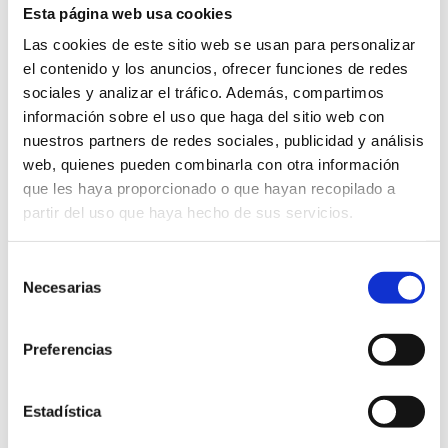
otra forma, qué error podemos estar cometiendo con
Esta página web usa cookies
dicha estimación.
Las cookies de este sitio web se usan para personalizar
Este parámetro de control puede venir en forma de
el contenido y los anuncios, ofrecer funciones de redes
porcentaje de precisión, intervalo de confianza o nivel de
sociales y analizar el tráfico. Además, compartimos
información sobre el uso que haga del sitio web con
error cometido. Dependerá del método de cálculo
nuestros partners de redes sociales, publicidad y análisis
utilizado y del criterio del técnico que lo realice
web, quienes pueden combinarla con otra información
Actualmente, es fundamental contar con medios
que les haya proporcionado o que hayan recopilado a
tecnológicos avanzados, que nos permitan realizar una
partir del uso que haya hecho de sus servicios.
explotación óptima de nuestra base de datos.
La tecnología gys, o de posicionamiento geográfico juega
Selección
un papel fundamental, así como disponer un sistema de
Necesarias
de
explotación de base de datos ágil que dote a nuestro
consentimiento
modelo de la rapidez y precisión eficiente.
Preferencias
Estadística