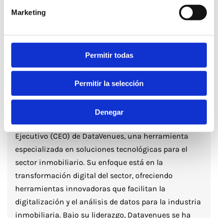
Marketing
Comparte este artículo
Permitir todas
Permitir la selección
Redactado por Diego González
Fundador y CEO de Datavenues
Denegar
Diego González es el CoFundador y Director
Ejecutivo (CEO) de DataVenues, una herramienta
especializada en soluciones tecnológicas para el
sector inmobiliario. Su enfoque está en la
transformación digital del sector, ofreciendo
herramientas innovadoras que facilitan la
digitalización y el análisis de datos para la industria
inmobiliaria. Bajo su liderazgo, Datavenues se ha