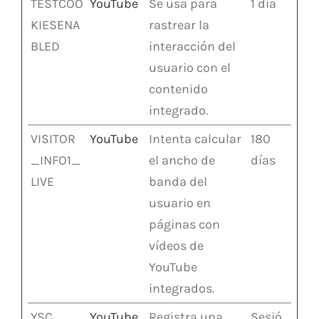
TESTCOO
YouTube
Se usa para
1 día
KIESENA
rastrear la
BLED
interacción del
usuario con el
contenido
integrado.
VISITOR
YouTube
Intenta calcular
180
_INFO1_
el ancho de
días
LIVE
banda del
usuario en
páginas con
vídeos de
YouTube
integrados.
YSC
YouTube
Registra una
Sesió