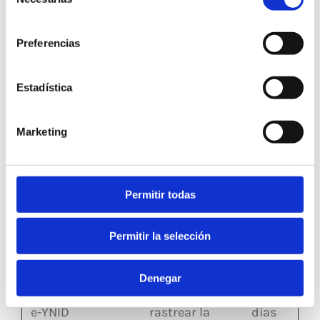
de
ROLLOUT
interacción del
consentimiento
_TOKEN
usuario con el
Preferencias
contenido
integrado.
Estadística
__Secur
YouTube
Registra las
Sesió
Marketing
e-YEC
preferencias del
n
reproductor de
vídeo del
Permitir todas
usuario al ver
vídeos
Permitir la selección
incrustados de
YouTube
Denegar
__Secur
YouTube
Se usa para
180
e-YNID
rastrear la
días