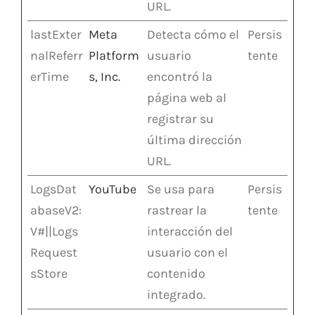
URL.
lastExter
Meta
Detecta cómo el
Persis
nalReferr
Platform
usuario
tente
erTime
s, Inc.
encontró la
página web al
registrar su
última dirección
URL.
LogsDat
YouTube
Se usa para
Persis
abaseV2:
rastrear la
tente
V#||Logs
interacción del
Request
usuario con el
sStore
contenido
integrado.