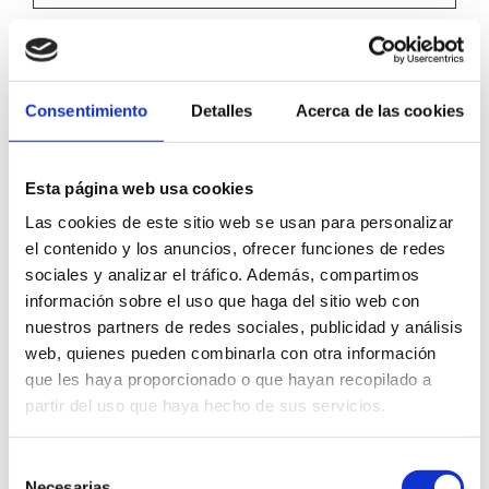
Marketing (19)
Las cookies de marketing se utilizan para
Consentimiento
Detalles
Acerca de las cookies
rastrear a los visitantes en las páginas web.
La intención es mostrar anuncios relevantes
Esta página web usa cookies
y atractivos para el usuario individual, y por
Las cookies de este sitio web se usan para personalizar
lo tanto, más valiosos para los editores y
el contenido y los anuncios, ofrecer funciones de redes
terceros anunciantes.
sociales y analizar el tráfico. Además, compartimos
información sobre el uso que haga del sitio web con
Duración
nuestros partners de redes sociales, publicidad y análisis
máxima
web, quienes pueden combinarla con otra información
Nombre
Proveedor
Propósito
de
que les haya proporcionado o que hayan recopilado a
partir del uso que haya hecho de sus servicios.
almacenam
__Secur
YouTube
Se usa para
180
Selección
e-
rastrear la
días
Necesarias