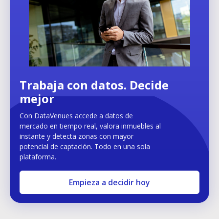
Trabaja con datos. Decide
mejor
Con DataVenues accede a datos de
mercado en tiempo real, valora inmuebles al
instante y detecta zonas con mayor
potencial de captación. Todo en una sola
plataforma.
Empieza a decidir hoy